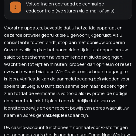
Voltooi indien gevraagd de eenmalige
codecontrole (we sturen via e-mail of sms).
Vooral na updates, bevestig dat u hetzelfde apparaat en
dezelfde browser gebruikt die u gewoonlijk gebruikt. Als u
consistente fouten vindt, stop dan met opnieuw proberen.
Onze beveiliging kan het aanmelden tijdelijk stoppen om uw
saldo te beschermen na verschillende mislukte pogingen.
Wacht tien tot vijftien minuten; probeer dan opnieuw of reset
uw wachtwoord via Loco Win Casino om schoon toegang te
krijgen. Verificatie kan de aanmeldtoegang beïnvloeden voor
spelers uit België. U kunt zich aanmelden maar beperkingen
zien totdat de verificatie is voltooid als uw profiel de nodige
documentatie mist. Upload een duidelijke foto van uw
identiteitsbewijs en een recent bewijs van adres waaruit uw
naam en adres gemakkelijk leesbaar zijn.
Uw casino-account functioneert normaal voor €-stortingen
en -opnames zodra het is goedgekeurd. Opmerking: Werk uw