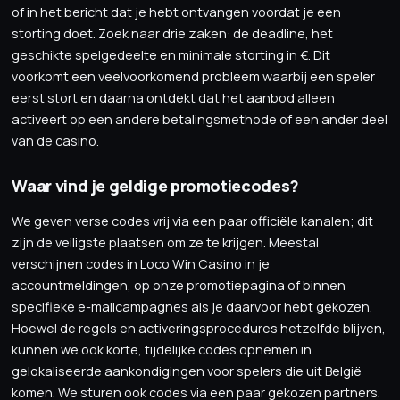
of in het bericht dat je hebt ontvangen voordat je een
storting doet. Zoek naar drie zaken: de deadline, het
geschikte spelgedeelte en minimale storting in €. Dit
voorkomt een veelvoorkomend probleem waarbij een speler
eerst stort en daarna ontdekt dat het aanbod alleen
activeert op een andere betalingsmethode of een ander deel
van de casino.
Waar vind je geldige promotiecodes?
We geven verse codes vrij via een paar officiële kanalen; dit
zijn de veiligste plaatsen om ze te krijgen. Meestal
verschijnen codes in Loco Win Casino in je
accountmeldingen, op onze promotiepagina of binnen
specifieke e-mailcampagnes als je daarvoor hebt gekozen.
Hoewel de regels en activeringsprocedures hetzelfde blijven,
kunnen we ook korte, tijdelijke codes opnemen in
gelokaliseerde aankondigingen voor spelers die uit België
komen. We sturen ook codes via een paar gekozen partners.