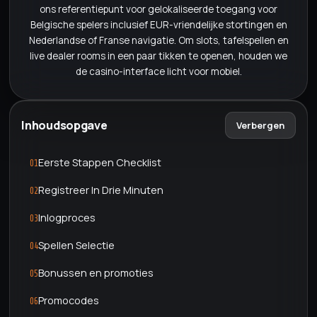
ons referentiepunt voor gelokaliseerde toegang voor
Belgische spelers inclusief EUR-vriendelijke stortingen en
Nederlandse of Franse navigatie. Om slots, tafelspellen en
live dealer rooms in een paar tikken te openen, houden we
de casino-interface licht voor mobiel.
Inhoudsopgave
Verbergen
Eerste Stappen Checklist
01
Registreer In Drie Minuten
02
Inlogproces
03
Spellen Selectie
04
Bonussen en promoties
05
Promocodes
06