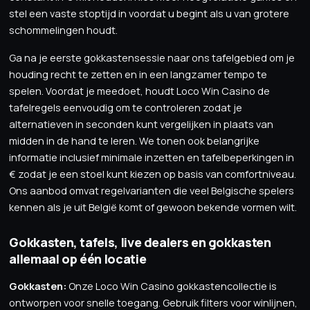
stel een vaste stoptijd in voordat u begint als u van grotere
schommelingen houdt.
Ga na je eerste gokkastensessie naar ons tafelgebied om je
houding recht te zetten en in een langzamer tempo te
spelen. Voordat je meedoet, houdt Loco Win Casino de
tafelregels eenvoudig om te controleren zodat je
alternatieven in seconden kunt vergelijken in plaats van
midden in de hand te leren. We tonen ook belangrijke
informatie inclusief minimale inzetten en tafelbeperkingen in
€ zodat je een stoel kunt kiezen op basis van comfortniveau.
Ons aanbod omvat regelvarianten die veel Belgische spelers
kennen als je uit België komt of gewoon bekende vormen wilt.
Gokkasten, tafels, live dealers en gokkasten
allemaal op één locatie
Gokkasten:
Onze Loco Win Casino gokkastencollectie is
ontworpen voor snelle toegang. Gebruik filters voor winlijnen,