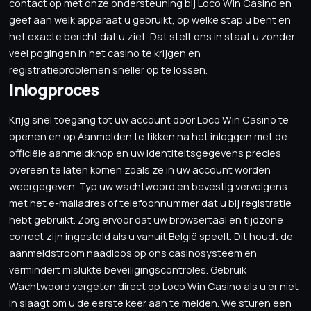
contact op met onze ondersteuning bij Loco Win Casino en
geef aan welk apparaat u gebruikt, op welke stap u bent en
het exacte bericht dat u ziet. Dat stelt ons in staat u zonder
veel pogingen in het casino te krijgen en
registratieproblemen sneller op te lossen.
Inlogproces
Krijg snel toegang tot uw account door Loco Win Casino te
openen en op Aanmelden te tikken na het inloggen met de
officiële aanmeldknop en uw identiteitsgegevens precies
overeen te laten komen zoals ze in uw account worden
weergegeven. Typ uw wachtwoord en bevestig vervolgens
met het e-mailadres of telefoonnummer dat u bij registratie
hebt gebruikt. Zorg ervoor dat uw browsertaal en tijdzone
correct zijn ingesteld als u vanuit België speelt. Dit houdt de
aanmeldstroom naadloos op ons casinosysteem en
vermindert mislukte beveiligingscontroles. Gebruik
Wachtwoord vergeten direct op Loco Win Casino als u er niet
in slaagt om u de eerste keer aan te melden. We sturen een