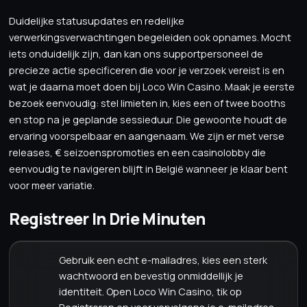
Duidelijke statusupdates en redelijke
verwerkingsverwachtingen begeleiden ook opnames. Mocht
iets onduidelijk zijn, dan kan ons supportpersoneel de
precieze actie specificeren die voor je verzoek vereist is en
wat je daarna moet doen bij Loco Win Casino. Maak je eerste
bezoek eenvoudig: stel limieten in, kies een of twee booths
en stop na je geplande sessieduur. Die gewoonte houdt de
ervaring voorspelbaar en aangenaam. We zijn er met verse
releases, € seizoenspromoties en een casinolobby die
eenvoudig te navigeren blijft in België wanneer je klaar bent
voor meer variatie.
Registreer In Drie Minuten
Gebruik een echt e-mailadres, kies een sterk
wachtwoord en bevestig onmiddellijk je
identiteit. Open Loco Win Casino, tik op