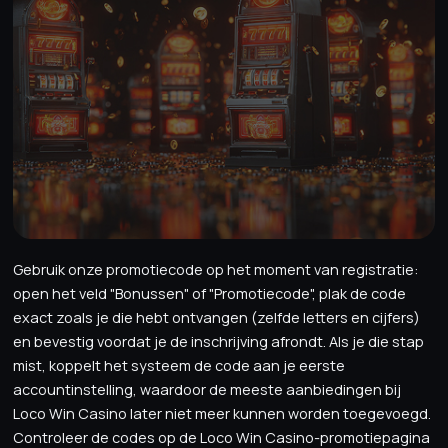
Gebruik onze promotiecode op het moment van registratie:
open het veld "Bonussen" of "Promotiecode", plak de code
exact zoals je die hebt ontvangen (zelfde letters en cijfers)
en bevestig voordat je de inschrijving afrondt. Als je die stap
mist, koppelt het systeem de code aan je eerste
accountinstelling, waardoor de meeste aanbiedingen bij
Loco Win Casino later niet meer kunnen worden toegevoegd.
Controleer de codes op de Loco Win Casino-promotiepagina