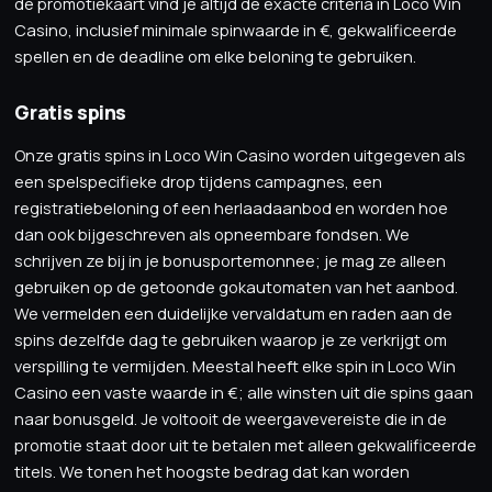
de promotiekaart vind je altijd de exacte criteria in Loco Win
Casino, inclusief minimale spinwaarde in €, gekwalificeerde
spellen en de deadline om elke beloning te gebruiken.
Gratis spins
Onze gratis spins in Loco Win Casino worden uitgegeven als
een spelspecifieke drop tijdens campagnes, een
registratiebeloning of een herlaadaanbod en worden hoe
dan ook bijgeschreven als opneembare fondsen. We
schrijven ze bij in je bonusportemonnee; je mag ze alleen
gebruiken op de getoonde gokautomaten van het aanbod.
We vermelden een duidelijke vervaldatum en raden aan de
spins dezelfde dag te gebruiken waarop je ze verkrijgt om
verspilling te vermijden. Meestal heeft elke spin in Loco Win
Casino een vaste waarde in €; alle winsten uit die spins gaan
naar bonusgeld. Je voltooit de weergavevereiste die in de
promotie staat door uit te betalen met alleen gekwalificeerde
titels. We tonen het hoogste bedrag dat kan worden