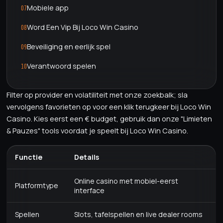
Mobiele app
07
Word Een Vip Bij Loco Win Casino
08
Beveiliging en eerlijk spel
09
Verantwoord spelen
10
Pre-registratie Checklist
11
Filter op provider en volatiliteit met onze zoekbalk; sla
Vaak Gestelde Vragen
12
vervolgens favorieten op voor een klik terugkeer bij Loco Win
Casino. Kies eerst een € budget, gebruik dan onze "Limieten
& Pauzes" tools voordat je speelt bij Loco Win Casino.
Functie
Details
Online casino met mobiel-eerst
Platformtype
interface
Spellen
Slots, tafelspellen en live dealer rooms