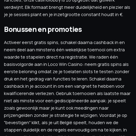
verdwijnt. Elk formaat brengt meer duidelijkheid en plezier als
je je sessies plant en je inzetgrootte constant houdt in €.
Bonussen en promoties
Activeer eerst gratis spins, schakel daarna cashback in en
neem deel aan minstens één wekelijkse toernooi om extra
waarde te stapelen direct na registratie. We raden één
basisvolgorde aan in Loco Win Casino: neem gratis spins als
eerste beloning omdat ze je toelaten slots te testen zonder
druk en het gedrag van functies te leren. Schakel daarna
cashback in je account in om een vangnet te hebben voor
kwalificerende verliezen. Gebruik toernooien als laatste maar
niet als minste voor een gedisciplineerde aanpak: je speelt
zoals gewoonlijk maar je kunt ook meedingen naar
prijzengelden zonder je strategie te wijzigen. Voordat je op
"bevestigen" klikt, als je uit België speelt, houden we de
stappen duidelijk en de regels eenvoudig om na te kijken. In