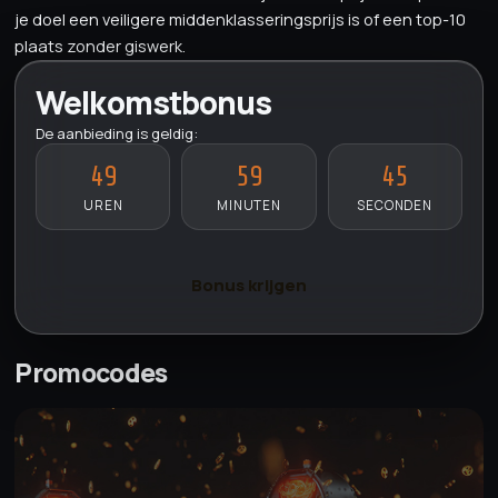
je doel een veiligere middenklasseringsprijs is of een top-10
plaats zonder giswerk.
Welkomstbonus
De aanbieding is geldig:
49
59
42
UREN
MINUTEN
SECONDEN
Bonus krijgen
Promocodes